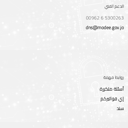
الدعم الفني
00962 6 5300263
dns@modee.gov.jo
روابط مهمة
أسئلة متكررة
إي فواتيركم
سند