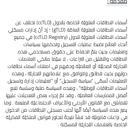
مقدّمة :
أسماء النطاقات العلويّة الخاصة بالدول (ccTLD) تختلف عن
أسماء النطاقات العلويّة العامّة (gTLD) ؛ إذ أنّ إدارات مسجّلي
أسماء النطاقات العلويّة للدول (ccTLD Registry) في جميع
أنحاء العالم تضبط عمليات التسجيل وتحكمها بسياسات
وتعليمات بحيث يتمّ الحفاظ على حقوق مستخدمي هذه
النطاقات والتقليل من النزاعات ، لا سيّما مالكي العلامات
التجاريّة المحليّة أو العالميّة وحقهم في امتلاك أسماء نطاقات
دولهم بحيث تتطابق وتتوافق مع علاماتهم التجاريّة ، وهذه
التعليمات تُسمّى "سياسة التسجيل" أو "تعليمات إدارة وتسجيل
أسماء النطاقات الوطنيّة" ، وهذه السياسة صلبة وسلسة تتبع
أفضل الممارسات العالميّة ، وقد تمّ إجراء بعض التعديلات عليها
لتتماشى مع القانون الأردنيّ والأعراف الاجتماعيّة المتبعة . وما
يميز هذه السياسة أيضًا أنّها تُجنب مسجلي النطاقات من الدخول
في نزاعات قانونيّة قد تنشأ نتيجةً لتجاوز قوانين الملكيّة الفكريّة
الخاصة بالعلامات التجاريّة المسجّلة .