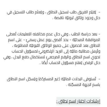
- يُقيّم الفريق طلب تسجيل النطاق ، ويُعلَم طالب التسجيل في
حال وجود وثائق ثبوتيّة ناقصة .
- بعد دراسة الطلب ، وفي حال عدم مخالفته التعليمات تُعطى
الموافقة المبدئيّة - بحد أقصى يوم عمل رسميّ - على اسم
النطاق بعد الحصول على جميع الوثائق الثبوتيّة المطلوبة ،
وتُرسَل مطالبة ماليّة إلى البريد الإلكترونيّ لمسؤول الحساب
تحوي اسم النطاق والرقم المرجعيّ لاستكمال دفع البدل ، وفي
حال الرفض يُعلم مسؤول الحساب أيضًا .
- تُستوفى البدلات الماليّة (غير المستردّة) ويُسجّل اسم النطاق
باسم الجهة المسجِّلة .
إرشادات اختيار اسم نطاق :