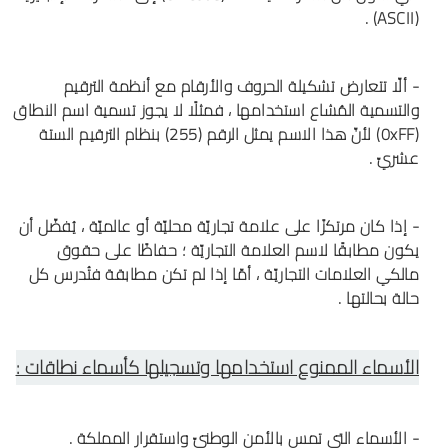
(ASCII) .
- ألّا تتعارض تشكيلة الحروف والأرقام مع أنظمة الترقيم
والتسمية المُشاع استخدامها ، فمثلًا لا يجوز تسمية اسم النطاق
(0xFF) لأنّ هذا الاسم يمثل الرقم (255) بنظام الترقيم الستة
عشريّ .
- إذا كان مرتكزًا على علامة تجاريّة محليّة أو عالميّة ، يُفضّل أن
يكون مطابقًا لاسم العلامة التجاريّة ؛ حفاظًا على حقوق
مالكي العلامات التجاريّة ، أمّا إذا لم تكن مطابقة فتُدرس كل
حالة بحالتها .
الأسماء الممنوع استخدامها وتسجيلها كأسماء نطاقات :
- الأسماء التي تمس بالأمن الوطنيّ واستقرار المملكة .