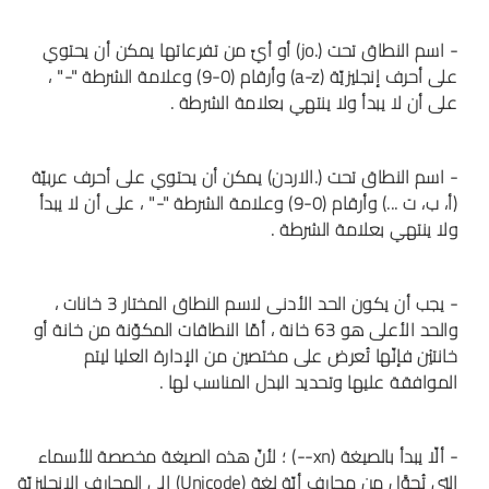
- اسم النطاق تحت (.jo) أو أيّ من تفرعاتها يمكن أن يحتوي
على أحرف إنجليزيّة (a-z) وأرقام (0-9) وعلامة الشرطة "-" ،
على أن لا يبدأ ولا ينتهي بعلامة الشرطة .
- اسم النطاق تحت (.الاردن) يمكن أن يحتوي على أحرف عربيّة
(أ، ب، ت ...) وأرقام (0-9) وعلامة الشرطة "-" ، على أن لا يبدأ
ولا ينتهي بعلامة الشرطة .
- يجب أن يكون الحد الأدنى لاسم النطاق المختار 3 خانات ،
والحد الأعلى هو 63 خانة ، أمّا النطاقات المكوّنة من خانة أو
خانتيْن فإنّها تُعرض على مختصين من الإدارة العليا ليتم
الموافقة عليها وتحديد البدل المناسب لها .
- ألّا يبدأ بالصيغة (xn--) ؛ لأنّ هذه الصيغة مخصصة للأسماء
التي تُحوَّل من محارف أيّة لغة (Unicode) إلى المحارف الإنجليزيّة