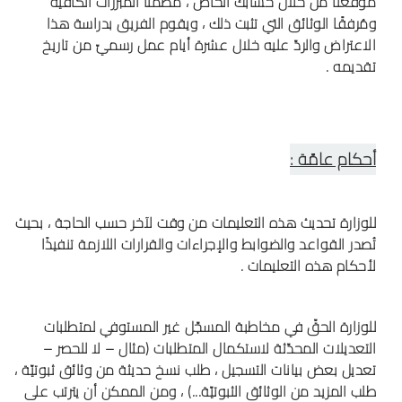
موقعنا من خلال حسابك الخاص ، مُضمّنًا المبررات الكافية
ومُرفقًا الوثائق التي تثبت ذلك ، ويقوم الفريق بدراسة هذا
الاعتراض والردّ عليه خلال عشرة أيام عمل رسميّ من تاريخ
تقديمه .
أحكام عامّة :
للوزارة تحديث هذه التعليمات من وقت لآخر حسب الحاجة ، بحيث
تُصدر القواعد والضوابط والإجراءات والقرارات اللازمة تنفيذًا
لأحكام هذه التعليمات .
للوزارة الحقّ في مخاطبة المسجّل غير المستوفي لمتطلبات
التعديلات المحدّثة لاستكمال المتطلبات (مثال – لا للحصر –
تعديل بعض بيانات التسجيل ، طلب نسخ حديثة من وثائق ثبوتيّة ،
طلب المزيد من الوثائق الثبوتيّة...) ، ومن الممكن أن يترتب على